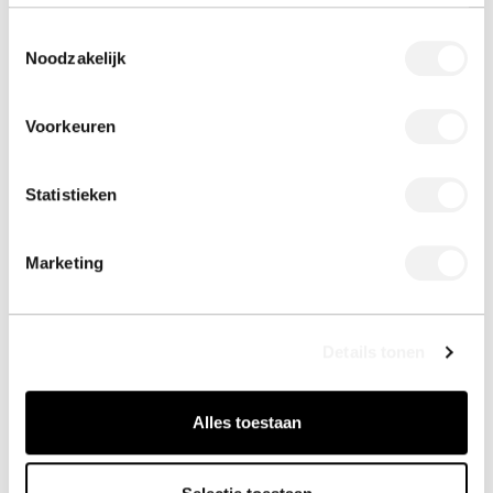
meeloopstage, of moet je ook zelf een
Toestemmingsselectie
onderzoek doen?)
Noodzakelijk
Voorkeuren
Wat wil je doen bij Hollarts? (Waarom wil je
Statistieken
bij Hollarts aan de slag? Wat wil je leren?
Voor afstudeerders: wat voor onderzoek
Marketing
wil je doen?)
Details tonen
Alles toestaan