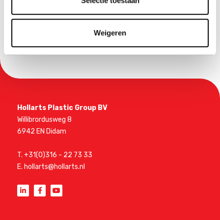
Selectie toestaan
Weigeren
Hollarts Plastic Group BV
Willibrordusweg 8
6942 EN Didam
T.
+31(0)316 - 22 73 33
E.
hollarts@hollarts.nl