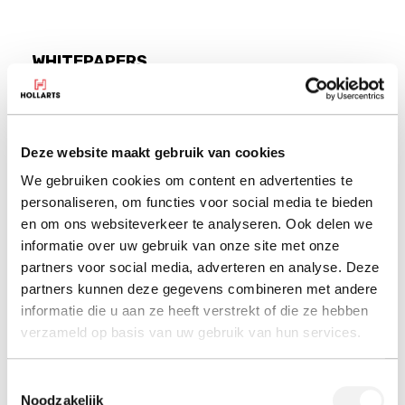
WHITEPAPERS
Kunststofproducten laten maken: basiskennis voor
opdrachtgevers
Deze website maakt gebruik van cookies
Hollarts is kennispartner van het Brancheplan
We gebruiken cookies om content en advertenties te
Verpakkingen, dat gericht is op het verminderen,
personaliseren, om functies voor social media te bieden
verduurzamen en hoogwaardig hergebruiken van
en om ons websiteverkeer te analyseren. Ook delen we
verpakkingen in de installatiebranche. In hun
kennisbank
informatie over uw gebruik van onze site met onze
[externe link] vind u onder andere het expertthema van
partners voor social media, adverteren en analyse. Deze
Hollarts:
partners kunnen deze gegevens combineren met andere
informatie die u aan ze heeft verstrekt of die ze hebben
Handelsperspectief Plastic Verpakkingen
verzameld op basis van uw gebruik van hun services.
(kennisdocument)
Toestemmingsselectie
Noodzakelijk