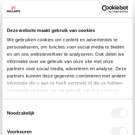
Daaruit volgde een redesign van ons logo en een nieuwe
pay-off: uw visie in kunststof gegoten. Die pay-off vertelt
exact hoe we onze samenwerking met u zien. Natuurlijk
gaat zo’n transformatie (van visie naar een kunststof
Deze website maakt gebruik van cookies
product) niet over een nacht ijs. Dat is een proces
We gebruiken cookies om content en advertenties te
waarvoor we een gestructureerde aanpak hebben.
Die
personaliseren, om functies voor social media te bieden
aanpak
maakten we duidelijk aan de hand van een
en om ons websiteverkeer te analyseren. Ook delen we
animatie.
informatie over uw gebruik van onze site met onze
partners voor social media, adverteren en analyse. Deze
Ten slotte maakten we het visuele plaatje compleet met
partners kunnen deze gegevens combineren met andere
professionele fotografie van onze producten, onze
informatie die u aan ze heeft verstrekt of die ze hebben
productie en natuurlijk van onze mensen.
verzameld op basis van uw gebruik van hun services.
En zo is daar het hernieuwde hollarts.nl. Frisser,
Toestemmingsselectie
persoonlijker, concreter.
Noodzakelijk
Voorkeuren