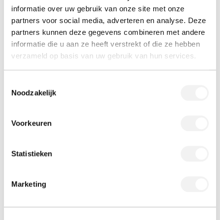
intensief gebruik, wat onderhouds- en vervangingskosten
informatie over uw gebruik van onze site met onze
laag houdt.
partners voor social media, adverteren en analyse. Deze
partners kunnen deze gegevens combineren met andere
Met deze samenwerking komen slimme hardware en
informatie die u aan ze heeft verstrekt of die ze hebben
hoogwaardige robotica naadloos bij elkaar, voor een
verzameld op basis van uw gebruik van hun services.
toekomstbestendig warehouse.
Toestemmingsselectie
Noodzakelijk
Wilt u meer weten over Fortis MAX? Neem contact op met
Tjerk Holland, sales@hollarts.nl.
Voorkeuren
Statistieken
Marketing