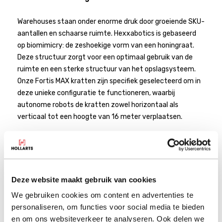
Warehouses staan onder enorme druk door groeiende SKU-
aantallen en schaarse ruimte. Hexxabotics is gebaseerd
op biomimicry: de zeshoekige vorm van een honingraat.
Deze structuur zorgt voor een optimaal gebruik van de
ruimte en een sterke structuur van het opslagsysteem.
Onze Fortis MAX kratten zijn specifiek geselecteerd om in
deze unieke configuratie te functioneren, waarbij
autonome robots de kratten zowel horizontaal als
verticaal tot een hoogte van 16 meter verplaatsen.
Hoewel we een bescheiden onderdeel zijn van de totale
installatie, is de rol van de karakteristieke zandkleurige
krat cruciaal: dankzij de combinatie van de zeshoekige
torens en onze kratten wordt niet alleen het
Deze website maakt gebruik van cookies
vloeroppervlak, maar het volledige gebouwvolume benut.
We gebruiken cookies om content en advertenties te
Bovendien is de Fortis MAX, net als de Hexxabotics-
personaliseren, om functies voor social media te bieden
technologie, ontworpen voor een lange levensduur en
en om ons websiteverkeer te analyseren. Ook delen we