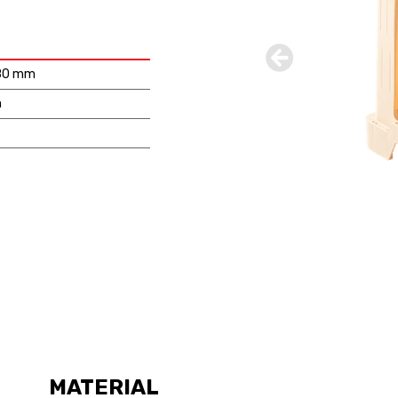
380 mm
m
MATERIAL