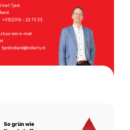
l met Tjerk
lland
+31(0)316 - 22 73 33
 stuur een e-mail
ar
tjerkholland@hollarts.nl
So grün wie