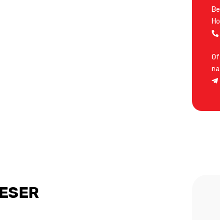
Be
Ho
Of
na
IESER