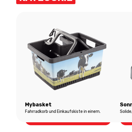
Mybasket
Son
Fahrradkorb und Einkaufskiste in einem.
Solide
Mybasket
So