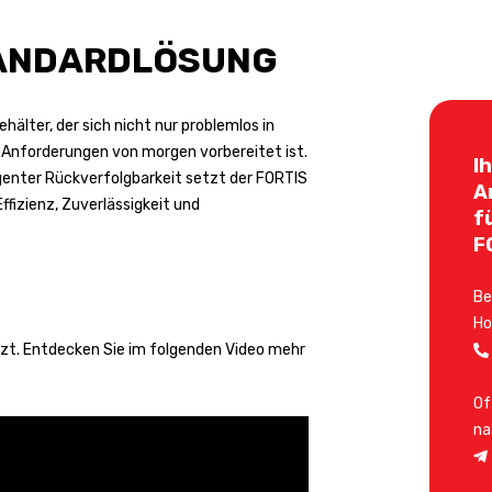
ANDARDLÖSUNG
hälter, der sich nicht nur problemlos in
e Anforderungen von morgen vorbereitet ist.
I
ligenter Rückverfolgbarkeit setzt der FORTIS
A
fizienz, Zuverlässigkeit und
f
F
Be
Ho
zt. Entdecken Sie im folgenden Video mehr
Of
na