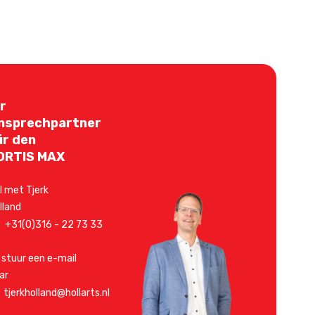
hr
nsprechpartner
ür den
ORTIS MAX
l met Tjerk
lland
+31(0)316 - 22 73 33
 stuur een e-mail
ar
tjerkholland@hollarts.nl