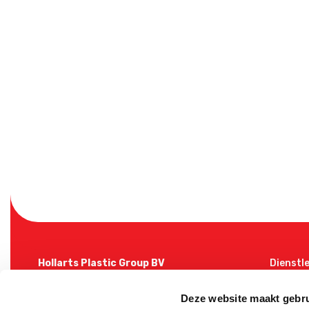
Hollarts Plastic Group BV
Dienstl
Willibrordusweg 8
Kunststo
6942 EN Didam
Produkt
Deze website maakt gebru