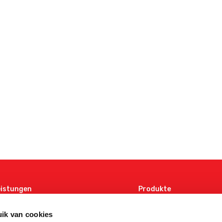
eistungen
Produkte
ffspritzguss
Logistik
entwicklung
Technik
ik van cookies