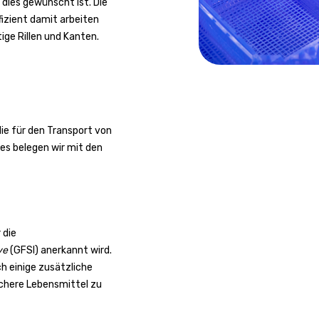
 dies gewünscht ist. Die
izient damit arbeiten
ige Rillen und Kanten.
die für den Transport von
es belegen wir mit den
 die
ve
(GFSI) anerkannt wird.
h einige zusätzliche
ichere Lebensmittel zu