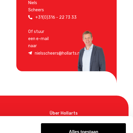
Niels
Scheers
+31(0)316 - 22 73 33
Of stuur
een e-mail
naar
nielsscheers@hollarts.nl
Über Hollarts
Unser Vorgehen
Ansprechpartner
Alles toestaan