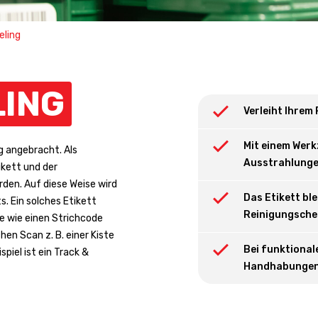
eling
LING
Verleiht Ihrem
Mit einem Werk
g angebracht. Als
Ausstrahlungen
ikett und der
rden. Auf diese Weise wird
Das Etikett bl
. Ein solches Etikett
Reinigungsche
le wie einen Strichcode
en Scan z. B. einer Kiste
Bei funktional
piel ist ein Track &
Handhabungen